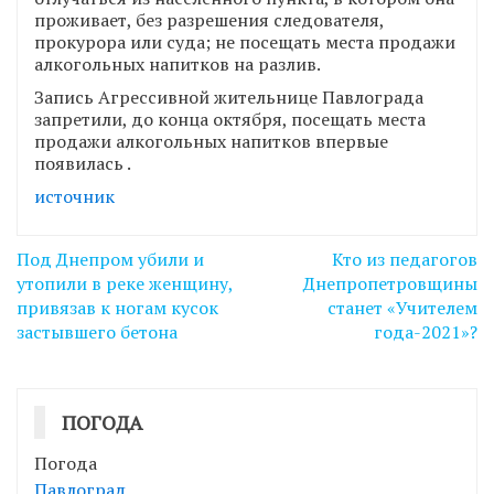
проживает, без разрешения следователя,
прокурора или суда; не посещать места продажи
алкогольных напитков на разлив.
Запись Агрессивной жительнице Павлограда
запретили, до конца октября, посещать места
продажи алкогольных напитков впервые
появилась .
источник
Навігація
Под Днепром убили и
Кто из педагогов
записів
утопили в реке женщину,
Днепропетровщины
привязав к ногам кусок
станет «Учителем
застывшего бетона
года-2021»?
ПОГОДА
Погода
Павлоград