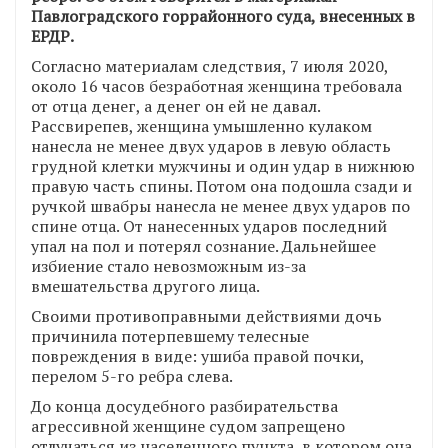
Павлоградского горрайонного суда, внесенных в
ЕРДР.
Согласно материалам следствия, 7 июля 2020,
около 16 часов безработная женщина требовала
от отца денег, а денег он ей не давал.
Рассвирепев, женщина умышленно кулаком
нанесла не менее двух ударов в левую область
грудной клетки мужчины и один удар в нижнюю
правую часть спины. Потом она подошла сзади и
ручкой швабры нанесла не менее двух ударов по
спине отца. От нанесенных ударов последний
упал на пол и потерял сознание. Дальнейшее
избиение стало невозможным из-за
вмешательства другого лица.
Своими противоправными действиями дочь
причинила потерпевшему телесные
повреждения в виде: ушиба правой почки,
перелом 5-го ребра слева.
До конца досудебного разбирательства
агрессивной женщине судом запрещено
отлучаться из населенного пункта, в котором она