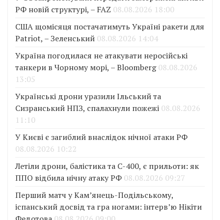
РФ новій структурі, – FAZ
08.08.2026 18:00
США щомісяця постачатимуть Україні ракети для
Patriot, – Зеленський
08.08.2026 14:04
Україна погодилася не атакувати неросійські
танкери в Чорному морі, – Bloomberg
08.08.2026
13:05
Українські дрони уразили Ільський та
Сизранський НПЗ, спалахнули пожежі
08.08.2026
11:10
У Києві є загиблий внаслідок нічної атаки РФ
08.08.2026 10:22
Летіли дрони, балістика та С-400, є прильоти: як
ППО відбила нічну атаку РФ
08.08.2026 09:27
Перший матч у Кам’янець-Подільському,
іспанський досвід та гра ногами: інтерв’ю Нікіти
Федотова
08.08.2026 09:00