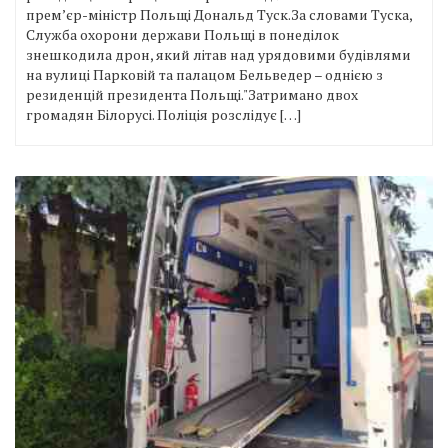
премʼєр-міністр Польщі Дональд Туск.За словами Туска,
Служба охорони держави Польщі в понеділок
знешкодила дрон, який літав над урядовими будівлями
на вулиці Парковій та палацом Бельведер – однією з
резиденцій президента Польщі."Затримано двох
громадян Білорусі. Поліція розслідує […]