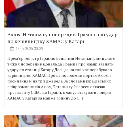
Axios: Нетаньягу попередив Трампа про удар
по керівництву ХАМАС у Катарі
15.09.2025 23:39
Прем'єр-міністр Ізраїлю Беньямін Нетаньягу минулого
тижня попередив Дональда Трампа про намір завдати
удару по столиці Катару Досі, де на той час перебувало
керівництво ХАМАС.Про це повідомив портал Axios із
посиланням на три джерела.За словами ізраїльських
співрозмовників Axios, Нетаньягу 9 вересня сказав
президенту США, що Ізраїль планує атакувати лідерів
ХАМАС у Катарі за майже годину до […]