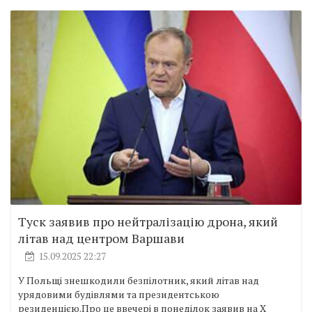
Туск заявив про нейтралізацію дрона, який
літав над центром Варшави
15.09.2025 22:27
У Польщі знешкодили безпілотник, який літав над
урядовими будівлями та президентською
резиденцією.Про це ввечері в понеділок заявив на Х