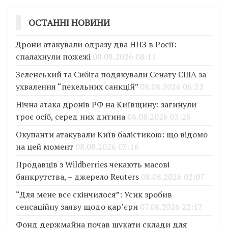
ОСТАННІ НОВИНИ
Дрони атакували одразу два НПЗ в Росії:
спалахнули пожежі
08.08.2026 08:11
Зеленський та Сибіга подякували Сенату США за
ухвалення “пекельних санкцій”
08.08.2026 06:22
Нічна атака дронів РФ на Київщину: загинули
троє осіб, серед них дитина
08.08.2026 03:25
Окупанти атакували Київ балістикою: що відомо
на цей момент
08.08.2026 03:16
Продавців з Wildberries чекають масові
банкрутства, – джерело Reuters
08.08.2026 02:07
“Для мене все скінчилося”: Усик зробив
сенсаційну заяву щодо кар’єри
07.08.2026 22:17
Фонд держмайна почав шукати склади для