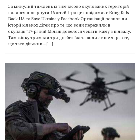
За минулий тиждень із тимчасово окупованих територій
вдалося повернути 16 дітей.Про це повiдомля є Bring Kids
Back UA та Save Ukraine у Facеbook.Організації розповіли
історії кількох дітей про те, що вони пережили в
окупації."17-річній Мілані довелося чекати маму з підвалу.
Там жінку тримали три дні без їжі та води лише через те,
що тато дівчини – […]