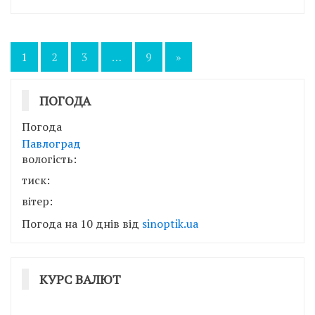
Пагінація
1
2
3
…
9
»
записів
ПОГОДА
Погода
Павлоград
вологість:
тиск:
вітер:
Погода на 10 днів від
sinoptik.ua
КУРС ВАЛЮТ