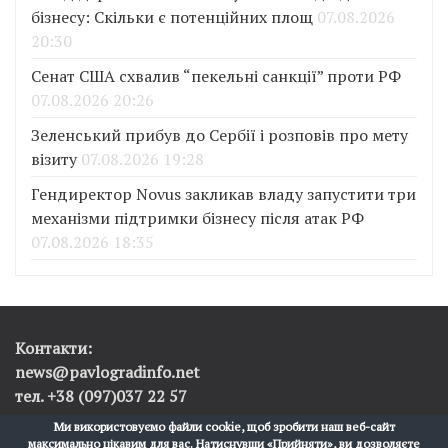
бізнесу: Скільки є потенційних площ
07.08.2026
20:30
Сенат США схвалив “пекельні санкції” проти РФ
07.08.2026 20:26
Зеленський прибув до Сербії і розповів про мету
візиту
07.08.2026 19:28
Гендиректор Novus закликав владу запустити три
механізми підтримки бізнесу після атак РФ
07.08.2026 18:35
Контакти:
news@pavlogradinfo.net
тел. +38 (097)037 22 57
Ми використовуємо файли cookie, щоб зробити наш веб-сайт
максимально цікавим для вас. Натиснувши «Прийняти», ви дозволяєте