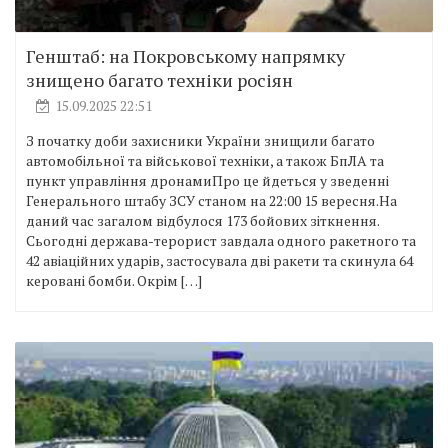
Генштаб: на Покровському напрямку
знищено багато техніки росіян
15.09.2025 22:51
З початку доби захисники України знищили багато
автомобільної та військової техніки, а також БпЛА та
пункт управління дронамиПро це йдеться у зведенні
Генерального штабу ЗСУ станом на 22:00 15 вересня.На
даний час загалом відбулося 173 бойових зіткнення.
Сьогодні держава-терорист завдала одного ракетного та
42 авіаційних ударів, застосувала дві ракети та скинула 64
керовані бомби. Окрім […]