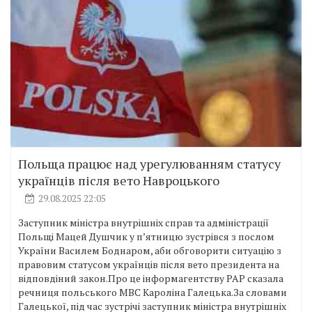
Польща працює над урегулюванням статусу
українців після вето Навроцького
29.08.2025 22:05
Заступник міністра внутрішніх справ та адміністрації
Польщі Мацей Душчик у пʼятницю зустрівся з послом
України Василем Боднаром, аби обговорити ситуацію з
правовим статусом українців після вето президента на
відповдіний закон.Про це інформагентству РАР сказала
речниця польського МВС Кароліна Галецька.За словами
Галецької, під час зустрічі заступник міністра внутрішніх