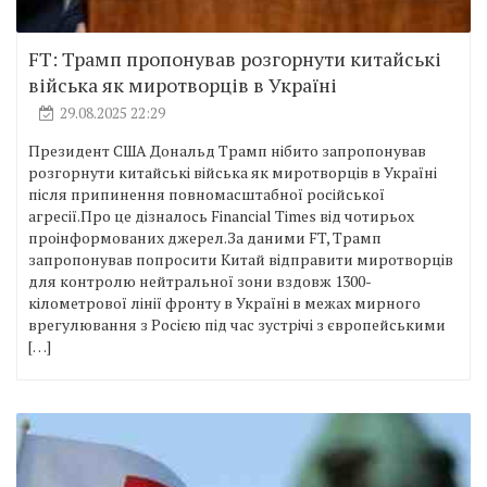
FT: Трамп пропонував розгорнути китайські
війська як миротворців в Україні
29.08.2025 22:29
Президент США Дональд Трамп нібито запропонував
розгорнути китайські війська як миротворців в Україні
після припинення повномасштабної російської
агресії.Про це дізналось Financial Times від чотирьох
проінформованих джерел.За даними FT, Трамп
запропонував попросити Китай відправити миротворців
для контролю нейтральної зони вздовж 1300-
кілометрової лінії фронту в Україні в межах мирного
врегулювання з Росією під час зустрічі з європейськими
[…]