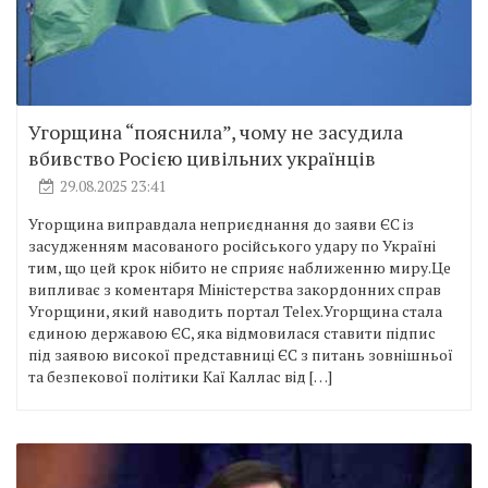
Угорщина “пояснила”, чому не засудила
вбивство Росією цивільних українців
29.08.2025 23:41
Угорщина виправдала неприєднання до заяви ЄС із
засудженням масованого російського удару по Україні
тим, що цей крок нібито не сприяє наближенню миру.Це
випливає з коментаря Міністерства закордонних справ
Угорщини, який наводить портал Telex.Угорщина стала
єдиною державою ЄС, яка відмовилася ставити підпис
під заявою високої представниці ЄС з питань зовнішньої
та безпекової політики Каї Каллас від […]