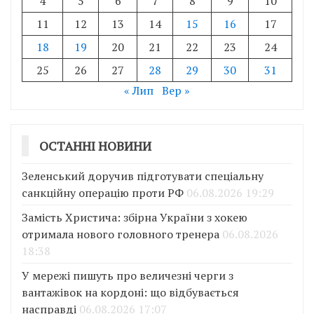
4
5
6
7
8
9
10
11
12
13
14
15
16
17
18
19
20
21
22
23
24
25
26
27
28
29
30
31
« Лип
Вер »
ОСТАННІ НОВИНИ
Зеленський доручив підготувати спеціальну
санкційну операцію проти РФ
06.08.2026 19:29
Замість Христича: збірна України з хокею
отримала нового головного тренера
06.08.2026
18:38
У мережі пишуть про величезні черги з
вантажівок на кордоні: що відбувається
насправді
06.08.2026 17:07