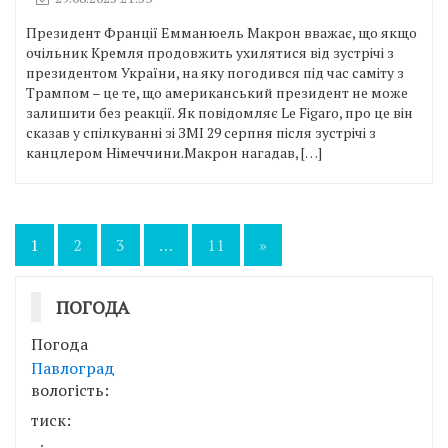
Президент Франції Емманюель Макрон вважає, що якщо
очільник Кремля продовжить ухилятися від зустрічі з
президентом України, на яку погодився під час саміту з
Трампом – це те, що американський президент не може
залишити без реакції. Як повідомляє Le Figaro, про це він
сказав у спілкуванні зі ЗМІ 29 серпня після зустрічі з
канцлером Німеччини.Макрон нагадав, […]
Пагінація
1
2
3
…
11
»
записів
ПОГОДА
Погода
Павлоград
вологість:
тиск: