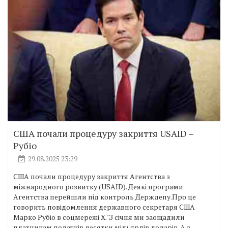
США почали процедуру закриття USAID –
Рубіо
29.08.2025 23:29
США почали процедуру закриття Агентства з
міжнародного розвитку (USAID). Деякі програми
Агентства перейшли під контроль Держдепу.Про це
говорить повідомлення державного секретаря США
Марко Рубіо в соцмережі X."З січня ми заощадили
платникам податків десятки мільярдів доларів. А з