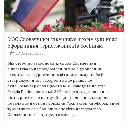
МЗС Словаччини стверджує, що не зупиняло
оформлення туристичних віз росіянам
29.08.2025 22:53
Міністерство закордонних справ Словаччини
відреагувало на повідомлення про відновлення
оформлення туристичних віз для громадян Росії,
стверджуючи, що заборони на це раніше не
було.Коментар словацького МЗС наводить портал
Pravda.Раніше російські ЗМІ повідомили, а словацькі
підтвердили, що влітку 2025 року словацька сторона
почала приймати в громадян Росії заяви на оформлення
туристичних віз.Зовнішньополітичне відомство
Словаччини стверджує, що змін […]