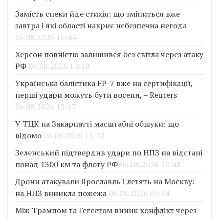
Замість спеки йде стихія: що зміниться вже
завтра і які області накриє небезпечна негода
06.08.2026 16:44
Херсон повністю залишився без світла через атаку
РФ
06.08.2026 14:10
Українська балістика FP-7 вже на сертифікації,
перші удари можуть бути восени, – Reuters
06.08.2026 13:17
У ТЦК на Закарпатті масштабні обшуки: що
відомо
06.08.2026 11:22
Зеленський підтвердив удари по НПЗ на відстані
понад 1300 км та флоту РФ
06.08.2026 10:48
Дрони атакували Ярославль і летять на Москву:
на НПЗ виникла пожежа
06.08.2026 07:14
Між Трампом та Гегсетом виник конфлікт через