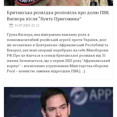
Британська розвідка розповіла про долю ПВК
Вагнера після “бунту Пригожина”
31.07.2025 22:11
Група Вагнера, яка відігравала важливу роль в
повномасштабній російській агресії проти України, досі
діє незалежно в Центрально-Африканській Республіці та
Білорусі, але інші операції перебрало на себе Міноборони
РФ.Про це йдеться в огляді британської розвідки від 31
липня.Зазначається, що у червні 2025 року "Африканський
корпус" – воєнізоване угруповання Міністерства оборони
Росії – повністю замінив підрозділи ПВК […]