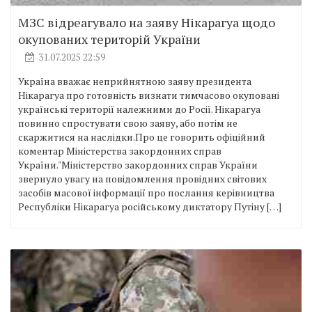
МЗС відреагувало на заяву Нікарагуа щодо
окупованих територій України
31.07.2025 22:59
Україна вважає неприйнятною заяву президента
Нікарагуа про готовність визнати тимчасово окуповані
українські території належними до Росії. Нікарагуа
повинно спростувати свою заяву, або потім не
скаржитися на наслідки.Про це говорить офіційний
коментар Міністерства закордонних справ
України."Міністерство закордонних справ України
звернуло увагу на повідомлення провідних світових
засобів масової інформації про послання керівництва
Республіки Нікарагуа російському диктатору Путіну […]