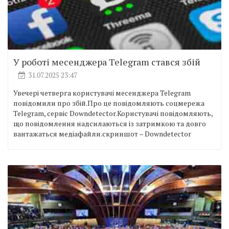
У роботі месенджера Telegram стався збій
31.07.2025 23:47
Увечері четверга користувачі месенджера Telegram
повідомили про збій.Про це повiдомляють соцмережа
Telegram, сервіс Downdetector.Користувачі повідомляють,
що повідомлення надсилаються із затримкою та довго
вантажаться медіафайли.скриншот – Downdetector