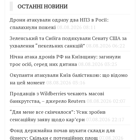
ОСТАННІ НОВИНИ
Дрони атакували одразу два НПЗ в Росії:
спалахнули пожежі
08.08.2026 08:11
Зеленський та Сибіга подякували Сенату США за
ухвалення “пекельних санкцій”
08.08.2026 06:22
Нічна атака дронів РФ на Київщину: загинули
троє осіб, серед них дитина
08.08.2026 03:25
Окупанти атакували Київ балістикою: що відомо
на цей момент
08.08.2026 03:16
Продавців з Wildberries чекають масові
банкрутства, – джерело Reuters
08.08.2026 02:07
“Для мене все скінчилося”: Усик зробив
сенсаційну заяву щодо кар’єри
07.08.2026 22:17
Фонд держмайна почав шукати склади для
бізнесу: Скільки є потенційних площ
07.08.2026