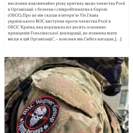
висловив надзвичайно різку критику щодо членства Росії
в Організації з безпеки і співробітництва в Європі
(ОБСЄ).Про це він сказав в інтервʼю Yle.Глава
українського МЗС виступив проти членства Росії в
ОБСЄ."Країна, яка порушила всі десять основних
принципів Гельсінкської декларації, не повинна мати
місця в цій Організації", – пояснив він.Сибіга нагадав, […]