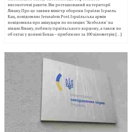
високоточні ракети. Він розташований на території
Лівану.Про це заявив міністр оборони Ізраїлю Ісраель
Кац, повідомляє Jerusalem Post.Ізраїльська армія
повідомила про авіаудари по позиціях "Хезболли" на
півдні Лівану, поблизу ізраїльського кордону, а також по
об'єктах у долині Бекаа – приблизно за 100 кілометрів […]