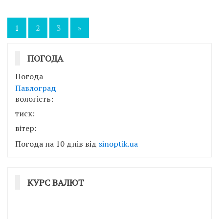
Пагінація
1
2
3
»
записів
ПОГОДА
Погода
Павлоград
вологість:
тиск:
вітер:
Погода на 10 днів від
sinoptik.ua
КУРС ВАЛЮТ