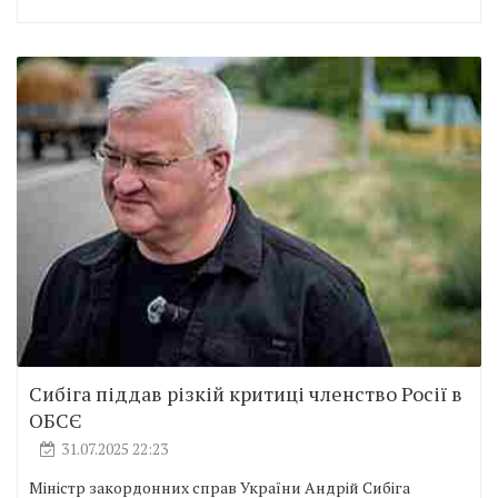
Сибіга піддав різкій критиці членство Росії в
ОБСЄ
31.07.2025 22:23
Міністр закордонних справ України Андрій Сибіга