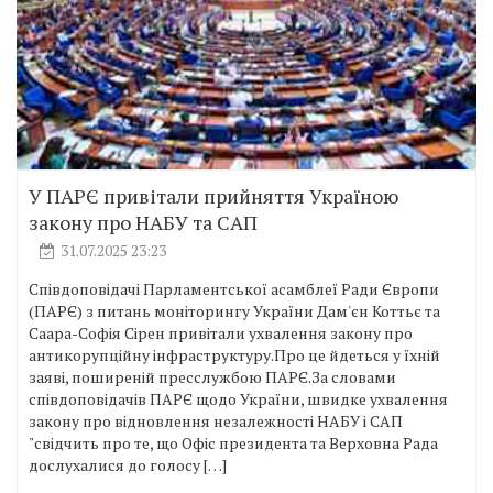
У ПАРЄ привітали прийняття Україною
закону про НАБУ та САП
31.07.2025 23:23
Співдоповідачі Парламентської асамблеї Ради Європи
(ПАРЄ) з питань моніторингу України Дам'єн Коттьє та
Саара-Софія Сірен привітали ухвалення закону про
антикорупційну інфраструктуру.Про це йдеться у їхній
заяві, поширеній пресслужбою ПАРЄ.За словами
співдоповідачів ПАРЄ щодо України, швидке ухвалення
закону про відновлення незалежності НАБУ і САП
"свідчить про те, що Офіс президента та Верховна Рада
дослухалися до голосу […]