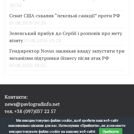
20:30
Сенат США схвалив “пекельні санкції” проти РФ
07.08.2026 20:26
Зеленський прибув до Сербії і розповів про мету
візиту
07.08.2026 19:28
Гендиректор Novus закликав владу запустити три
механізми підтримки бізнесу після атак РФ
07.08.2026 18:35
Контакти:
news@pavlogradinfo.net
тел. +38 (097)037 22 57
Ми використовуємо файли cookie, щоб зробити наш веб-сайт
максимально цікавим для вас. Натиснувши «Прийняти», ви дозволяєте
Pavlograd.info © 2017-2026
використовувати файли cookie на нашому веб-сайті
Прийняти