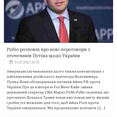
Рубіо розповів про нові переговори з
оточенням Путіна щодо України
31.07.2025 20:35
Американські чиновники цього тижня контактували з
наближеними російського диктатора Володимира
Путіна. Вони обговорювали питання війни РФ проти
України.Про це в інтерв'ю Fox News Radio заявив
державний секретар США Марко Рубіо.Рубіо зазначив, що
президент Дональд Трамп чекав вже понад шість місяців
і робив усе можливе для того, щоб війна Росії проти
України завершилася."Ми продовжуємо контакти з […]