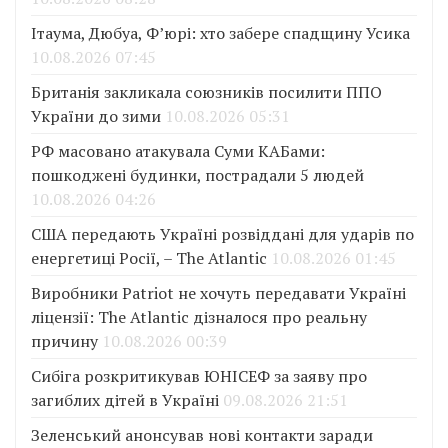
Ітаума, Дюбуа, Ф’юрі: хто забере спадщину Усика
10.08.2026 07:45
Британія закликала союзників посилити ППО
України до зими
10.08.2026 05:31
РФ масовано атакувала Суми КАБами:
пошкоджені будинки, пострадали 5 людей
10.08.2026 04:26
США передають Україні розвіддані для ударів по
енергетиці Росії, – The Atlantic
10.08.2026 01:45
Виробники Patriot не хочуть передавати Україні
ліцензії: The Atlantic дізналося про реальну
причину
10.08.2026 00:39
Сибіга розкритикував ЮНІСЕФ за заяву про
загиблих дітей в Україні
09.08.2026 21:51
Зеленський анонсував нові контакти заради