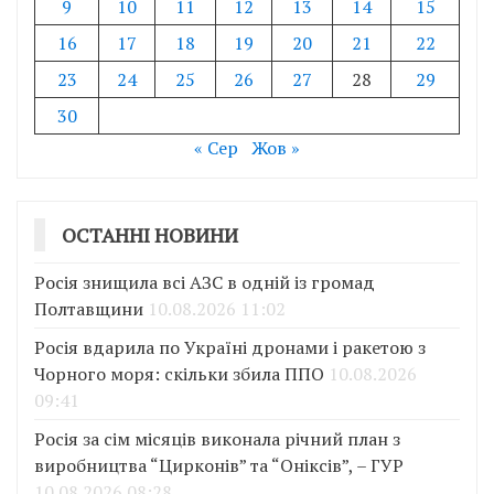
9
10
11
12
13
14
15
16
17
18
19
20
21
22
23
24
25
26
27
28
29
30
« Сер
Жов »
ОСТАННІ НОВИНИ
Росія знищила всі АЗС в одній із громад
Полтавщини
10.08.2026 11:02
Росія вдарила по Україні дронами і ракетою з
Чорного моря: скільки збила ППО
10.08.2026
09:41
Росія за сім місяців виконала річний план з
виробництва “Цирконів” та “Оніксів”, – ГУР
10.08.2026 08:28