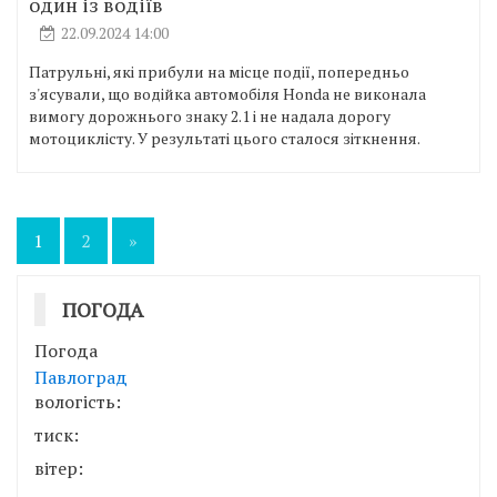
один із водіїв
22.09.2024 14:00
Патрульні, які прибули на місце події, попередньо
з'ясували, що водійка автомобіля Honda не виконала
вимогу дорожнього знаку 2.1 і не надала дорогу
мотоциклісту. У результаті цього сталося зіткнення.
Пагінація
1
2
»
записів
ПОГОДА
Погода
Павлоград
вологість:
тиск:
вітер: