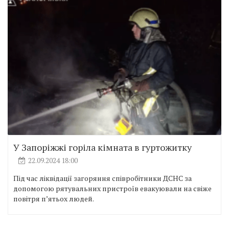
У Запоріжжі горіла кімната в гуртожитку
22.09.2024 18:00
Під час ліквідації загоряння співробітники ДСНС за
допомогою рятувальних пристроїв евакуювали на свіже
повітря п’ятьох людей.