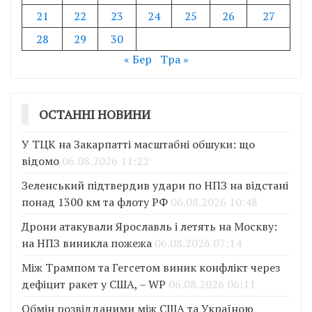
21
22
23
24
25
26
27
28
29
30
« Бер
Тра »
ОСТАННІ НОВИНИ
У ТЦК на Закарпатті масштабні обшуки: що
відомо
06.08.2026 11:22
Зеленський підтвердив удари по НПЗ на відстані
понад 1300 км та флоту РФ
06.08.2026 10:48
Дрони атакували Ярославль і летять на Москву:
на НПЗ виникла пожежа
06.08.2026 07:14
Між Трампом та Гегсетом виник конфлікт через
дефіцит ракет у США, – WP
06.08.2026 06:11
Обмін розвідданими між США та Україною