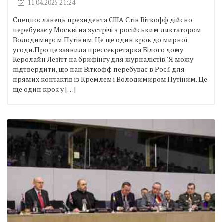
11.04.2025 21:24
Спецпосланець президента США Стів Віткофф дійсно
перебуває у Москві на зустрічі з російським диктатором
Володимиром Путіним. Це ще один крок до мирної
угоди.Про це заявила прессекретарка Білого дому
Керолайн Левітт на брифінгу для журналістів."Я можу
підтвердити, що пан Віткофф перебуває в Росії для
прямих контактів із Кремлем і Володимиром Путіним. Це
ще один крок у […]