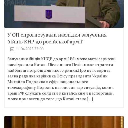
У ОП спрогнозували наслідки залучення
бійців КНР до російської армії
11.04.2025 22:00
Залучення бійців КНДР до армії РФ може мати серйозні
наслідки для Китаю. Після цього Пекін може втратити
найбільш потрібні для нього ринки.Про це говорить
заява радника керівника Офісу президента України
Михайла Подоляка в ефірі національного
телемарафону.Подоляк наголосив, що ситуація, коли в
армії РФ служать солдати з китайськими паспортами,
може призвести до того, що Китай стане […]