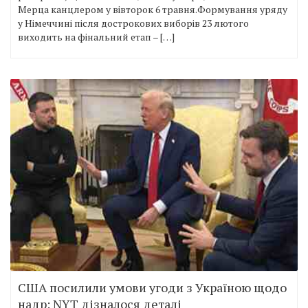
Мерца канцлером у вівторок 6 травня.Формування уряду
у Німеччині після дострокових виборів 23 лютого
виходить на фінальний етап – […]
США посилили умови угоди з Україною щодо
надр: NYT дізналося деталі