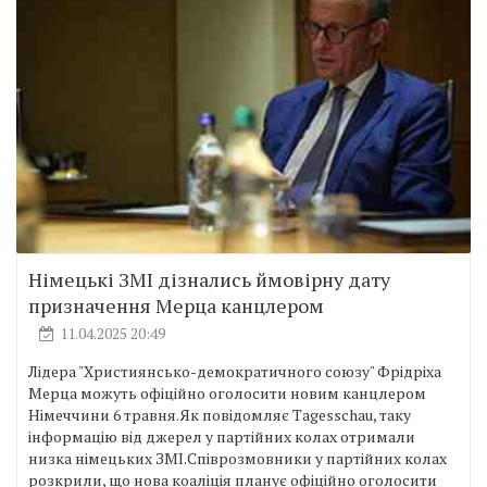
Німецькі ЗМІ дізнались ймовірну дату
призначення Мерца канцлером
11.04.2025 20:49
Лідера "Християнсько-демократичного союзу" Фрідріха
Мерца можуть офіційно оголосити новим канцлером
Німеччини 6 травня.Як повідомляє Tagesschau, таку
інформацію від джерел у партійних колах отримали
низка німецьких ЗМІ.Співрозмовники у партійних колах
розкрили, що нова коаліція планує офіційно оголосити