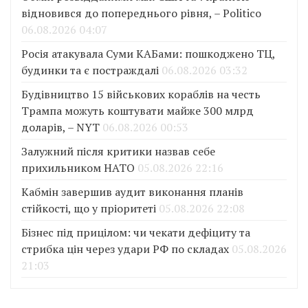
відновився до попереднього рівня, – Politico
06.08.2026 04:07
Росія атакувала Суми КАБами: пошкоджено ТЦ,
будинки та є постраждалі
06.08.2026 03:32
Будівництво 15 військових кораблів на честь
Трампа можуть коштувати майже 300 млрд
доларів, – NYT
06.08.2026 00:53
Залужний після критики назвав себе
прихильником НАТО
05.08.2026 22:16
Кабмін завершив аудит виконання планів
стійкості, що у пріоритеті
05.08.2026 22:08
Бізнес під прицілом: чи чекати дефіциту та
стрибка цін через удари РФ по складах
05.08.2026
21:03