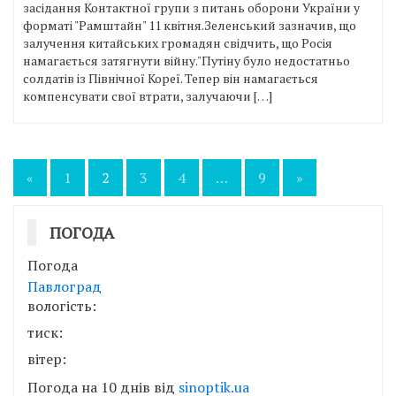
засідання Контактної групи з питань оборони України у
форматі "Рамштайн" 11 квітня.Зеленський зазначив, що
залучення китайських громадян свідчить, що Росія
намагається затягнути війну."Путіну було недостатньо
солдатів із Північної Кореї. Тепер він намагається
компенсувати свої втрати, залучаючи […]
Пагінація
«
1
2
3
4
…
9
»
записів
ПОГОДА
Погода
Павлоград
вологість:
тиск:
вітер:
Погода на 10 днів від
sinoptik.ua